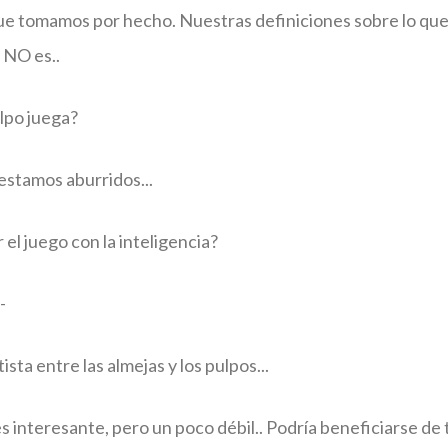
que tomamos por hecho. Nuestras definiciones sobre lo qu
 NO es..
lpo juega?
stamos aburridos...
el juego con la inteligencia?
-
ta entre las almejas y los pulpos...
es interesante, pero un poco débil.. Podría beneficiarse de