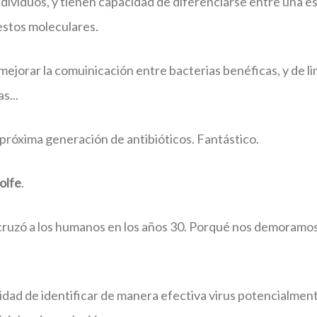
ividuos, y tienen capacidad de diferenciarse entre una es
stos moleculares.
mejorar la comuinicación entre bacterias benéficas, y de li
s...
 próxima generación de antibióticos. Fantástico.
olfe
.
 cruzó a los humanos en los años 30. Porqué nos demoramo
idad de identificar de manera efectiva virus potencialmen