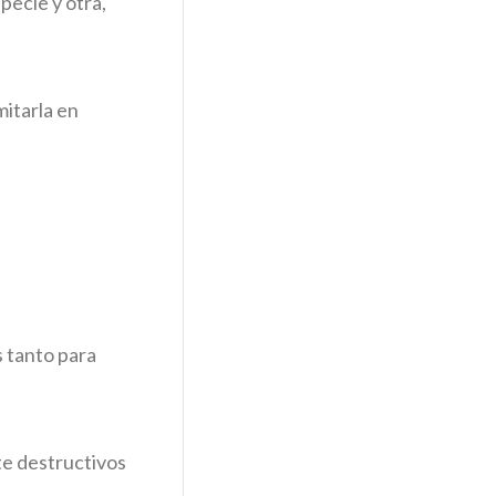
pecie y otra,
mitarla en
s tanto para
te destructivos