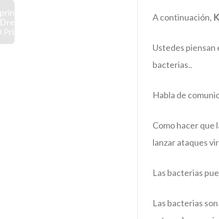
rings:
A continuación,
K
: Dream
 Prize)
Ustedes piensan 
bacterias..
Habla de comunica
Como hacer que la
lanzar ataques vi
Las bacterias pu
Las bacterias son