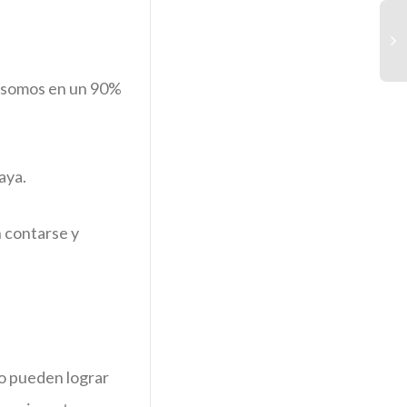
d somos en un 90%
TE
Se
aya.
n contarse y
o pueden lograr