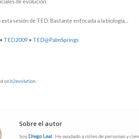
iciales de evolución.
 esta sesión de TED. Bastante enfocada a la biología...
•
TED2009
•
TED@PalmSprings
ed on
b2evolution
.
Sobre el autor
Soy
Diego Leal
. He ayudado a miles de personas y cien