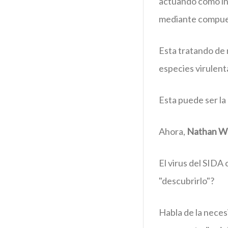
actuando como ind
mediante compue
Esta tratando de 
especies virulenta
Esta puede ser la
Ahora,
Nathan W
El virus del SIDA
"descubrirlo"?
Habla de la neces