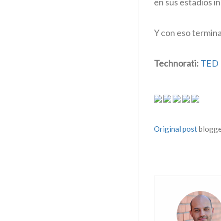
en sus estadios in
Y con eso termina
Technorati:
TED
Original post
blogg