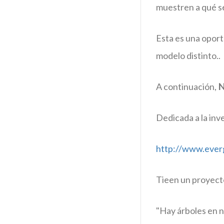
muestren a qué se 
Esta es una oport
modelo distinto..
A continuación,
N
Dedicada a la inv
http://www.ever
Tieen un proyecto
"Hay árboles en n