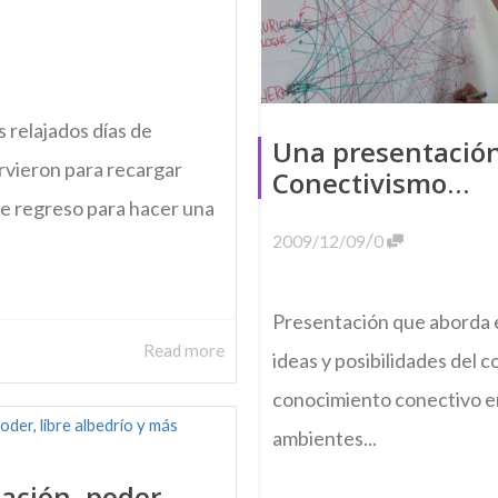
 relajados días de
Una presentación
rvieron para recargar
Conectivismo…
de regreso para hacer una
/
2009/12/09
0
Presentación que aborda e
Read more
ideas y posibilidades del c
conocimiento conectivo en
ambientes...
ación, poder,