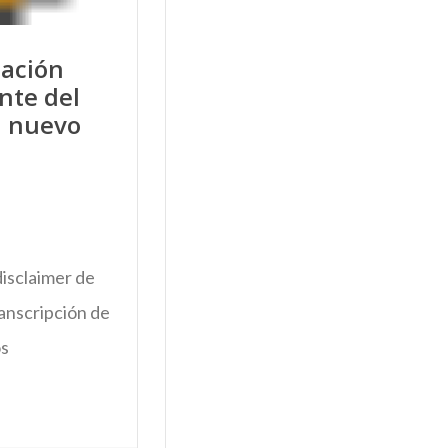
mación
nte del
l nuevo
isclaimer de
ranscripción de
os