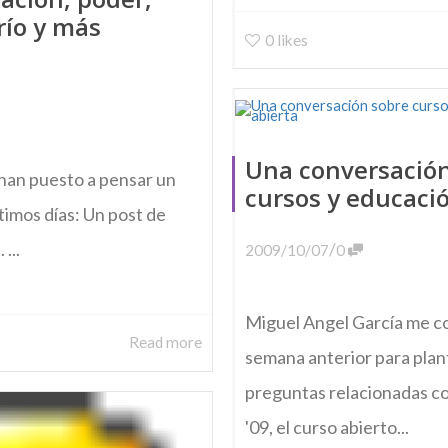
río y más
0
likes
Una conversación
han puesto a pensar un
cursos y educaci
timos días: Un post de
...
/
2009/10/07
0
Miguel Angel García me co
Read more
semana anterior para plan
preguntas relacionadas c
'09, el curso abierto...