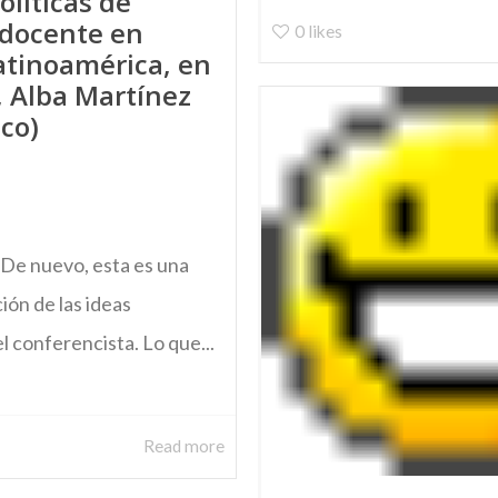
olíticas de
 docente en
0
likes
atinoamérica, en
I, Alba Martínez
ico)
 nuevo, esta es una
ión de las ideas
l conferencista. Lo que...
Read more