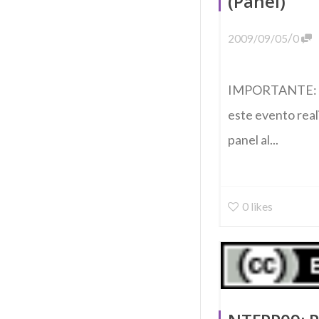
(Panel)
/
2009/09/05
0
IMPORTANTE: Ot
este evento reali
panel al...
0
likes