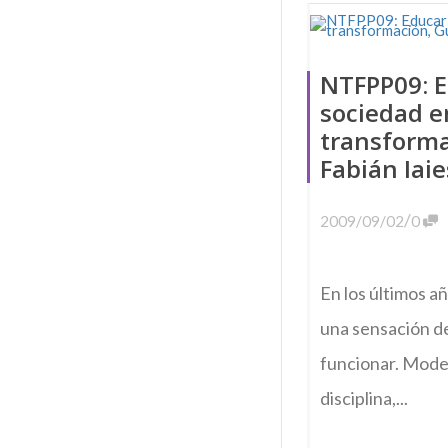
NTFPP09: 
sociedad e
transforma
Fabián Iaie
/
2009/09/02
0
En los últimos a
una sensación de
funcionar. Mode
disciplina,...