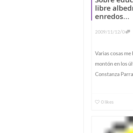
libre albed
enredos…
/
2009/11/12
0
Varias cosas me 
montón en los úl
Constanza Parra. 
0
likes