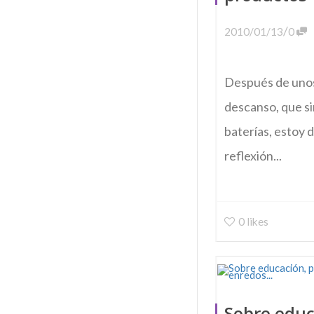
/
2010/01/13
0
Después de unos
descanso, que si
baterías, estoy 
reflexión...
0
likes
Sobre educ