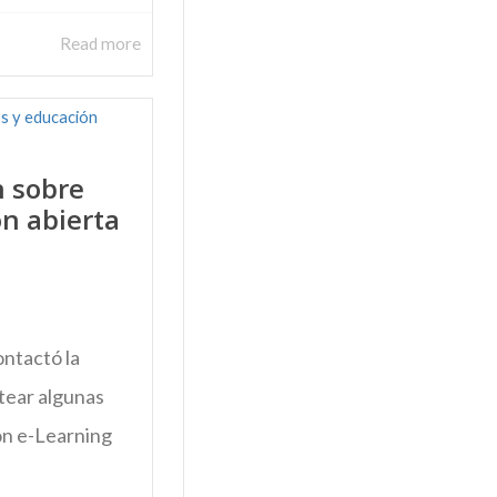
Read more
 sobre
ón abierta
ntactó la
tear algunas
on e-Learning