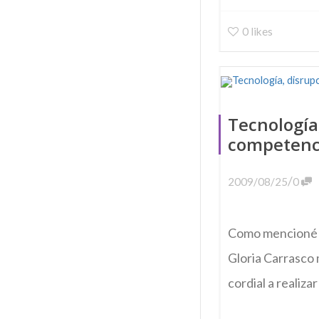
0
likes
Tecnología
competenc
/
2009/08/25
0
Como mencioné e
Gloria Carrasco
cordial a realiza