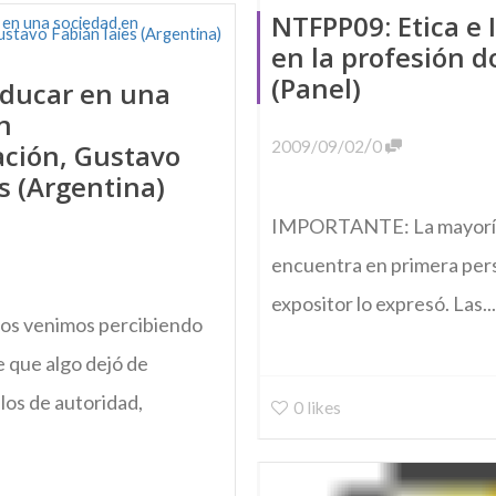
NTFPP09: Etica e 
en la profesión 
(Panel)
Educar en una
n
/
2009/09/02
0
ción, Gustavo
s (Argentina)
IMPORTANTE: La mayoría 
encuentra en primera pers
expositor lo expresó. Las...
ños venimos percibiendo
 que algo dejó de
los de autoridad,
0
likes