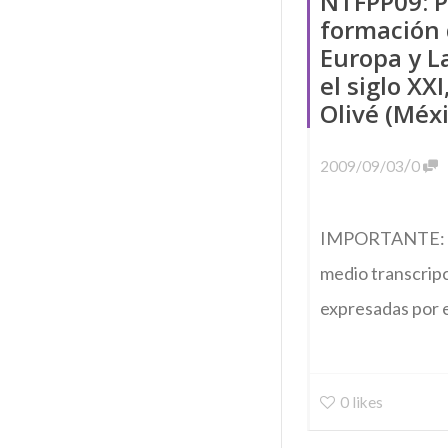
NTFPP09: P
formación
Europa y L
el siglo XX
Olivé (Méx
/
2009/09/03
0
IMPORTANTE: De
medio transcripc
expresadas por e
0
likes