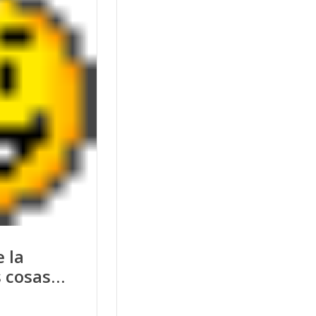
e la
s cosas…