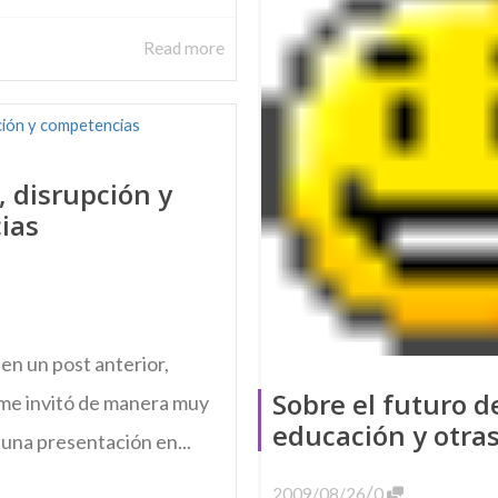
Read more
, disrupción y
ias
n un post anterior,
Sobre el futuro d
 me invitó de manera muy
educación y otra
r una presentación en...
/
2009/08/26
0