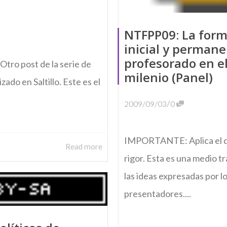
NTFPP09: La for
inicial y permane
profesorado en e
ro post de la serie de
milenio (Panel)
zado en Saltillo. Este es el
/
2009/09/03
0
IMPORTANTE: Aplica el d
Read more
rigor. Esta es una medio t
las ideas expresadas por l
presentadores....