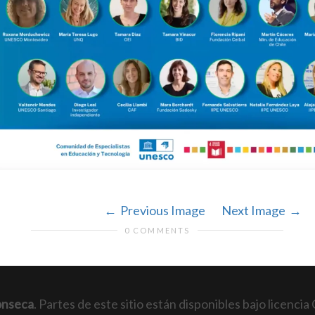
Previous Image
Next Image
0 COMMENTS
onseca
. Partes de este sitio están disponibles bajo licen