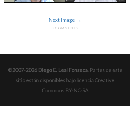
Next Image
0 COMMENTS
©2007-2026 Diego E. Leal Fonseca
. Partes de este
sitio están disponibles bajo licencia Creative
Commons BY-NC-SA