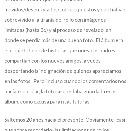
movidos/desenfocados/sobreexpuestos y que habían
sobrevivido a la tiranía del rollo con imágenes
limitadas (hasta 36) y al proceso de revelado, en
donde se perdía más de una buena foto. El álbum era
ese objeto lleno de historias que nuestros padres
compartían con los nuevos amigos, a veces
despertando la indignación de quienes aparecíamos
en las fotos. Pero, incluso cuando los comentarios nos
hacían sonrojar, la foto se quedaba guardada en el
álbum, como excusa para risas futuras.
Saltemos 20 años hacia el presente. Obviamente -casi
que sobra recordarlo- las limitaciones de rollos