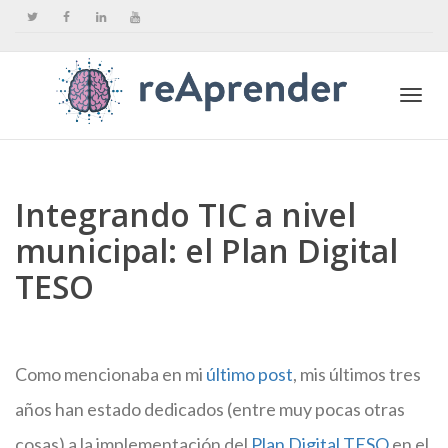
Togg
Integrando TIC a nivel
navi
municipal: el Plan Digital
TESO
Como mencionaba en mi
último post
, mis últimos tres
años han estado dedicados (entre muy pocas otras
cosas) a la implementación del
Plan Digital TESO
en el