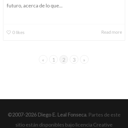
futuro, acerca de lo que...
Read more
0
likes
«
1
2
3
»
©2007-2026 Diego E. Leal Fonseca
. Partes de este
sitio están disponibles bajo licencia Creative