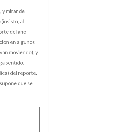
 y mirar de
insisto, al
orte del año
ción en algunos
 van moviendo), y
ga sentido.
lica) del reporte.
e supone que se