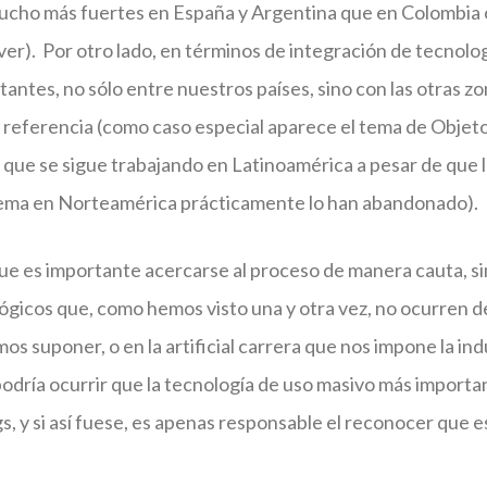
ucho más fuertes en España y Argentina que en Colombia o
er). Por otro lado, en términos de integración de tecnolo
antes, no sólo entre nuestros países, sino con las otras zon
referencia (como caso especial aparece el tema de Objeto
l que se sigue trabajando en Latinoamérica a pesar de que 
ema en Norteamérica prácticamente lo han abandonado).
ue es importante acercarse al proceso de manera cauta, si
ógicos que, como hemos visto una y otra vez, no ocurren 
s suponer, o en la artificial carrera que nos impone la ind
dría ocurrir que la tecnología de uso masivo más importa
gs, y si así fuese, es apenas responsable el reconocer que 