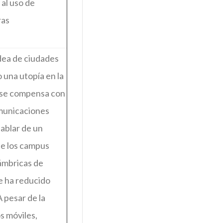
al uso de
ras
idea de ciudades
 una utopía en la
o se compensa con
omunicaciones
hablar de un
de los campus
lámbricas de
se ha reducido
 pesar de la
os móviles,