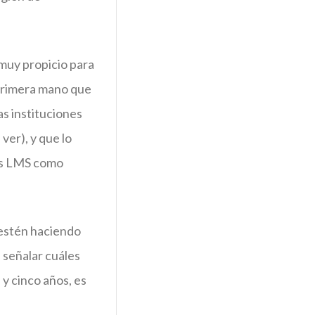
 muy propicio para
 primera mano que
s instituciones
er), y que lo
mas LMS como
 estén haciendo
a señalar cuáles
 y cinco años, es