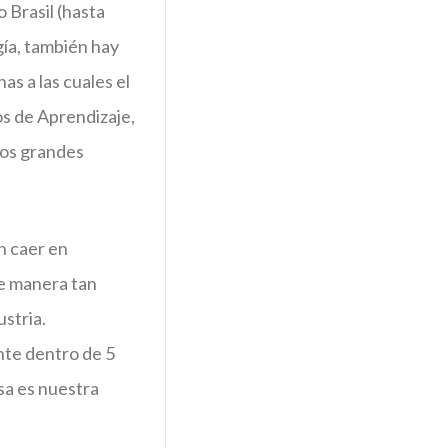
 Brasil (hasta
gía, también hay
as a las cuales el
s de Aprendizaje,
los grandes
n caer en
de manera tan
ustria.
nte dentro de 5
esa es nuestra