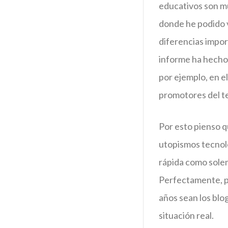
educativos son m
donde he podido v
diferencias import
informe ha hecho 
por ejemplo, en e
promotores del t
Por esto pienso q
utopismos tecnol
rápida como solemo
Perfectamente, po
años sean los blo
situación real.