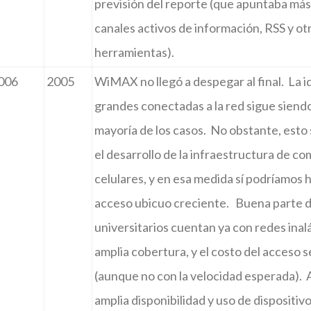
previsión del reporte (que apuntaba más 
canales activos de información, RSS y ot
herramientas).
006
2005
WiMAX no llegó a despegar al final. La 
grandes conectadas a la red sigue siendo
mayoría de los casos. No obstante, est
el desarrollo de la infraestructura de c
celulares, y en esa medida sí podríamos 
acceso ubicuo creciente. Buena parte 
universitarios cuentan ya con redes ina
amplia cobertura, y el costo del acceso 
(aunque no con la velocidad esperada). A
amplia disponibilidad y uso de dispositiv