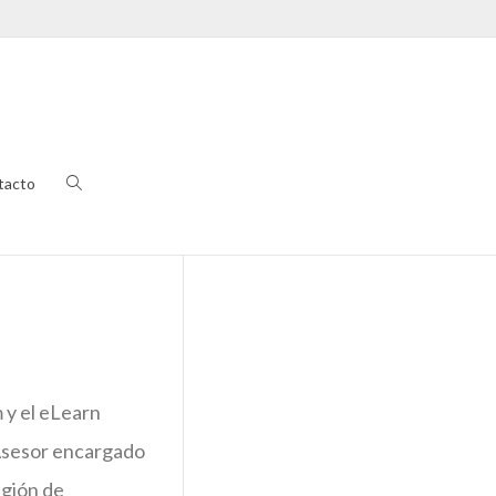
tacto
 y el eLearn
 Asesor encargado
egión de