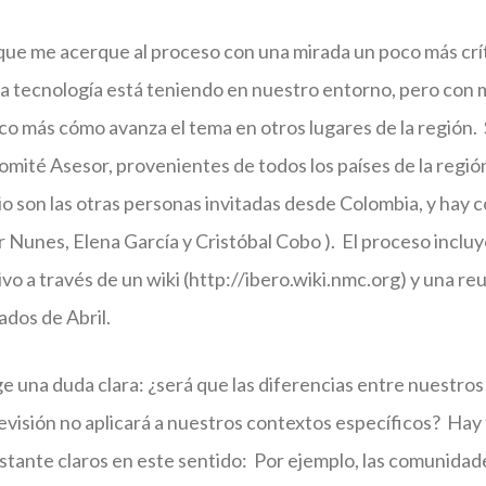
que me acerque al proceso con una mirada un poco más crít
la tecnología está teniendo en nuestro entorno, pero con
o más cómo avanza el tema en otros lugares de la región.
omité Asesor, provenientes de todos los países de la regió
o son las otras personas invitadas desde Colombia, y hay
 Nunes, Elena García y Cristóbal Cobo ). El proceso inclu
ivo a través de un wiki (http://ibero.wiki.nmc.org) y una re
ados de Abril.
 una duda clara: ¿será que las diferencias entre nuestros
evisión no aplicará a nuestros contextos específicos? Hay
stante claros en este sentido: Por ejemplo, las comunidad