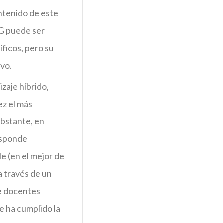
ntenido de este
VG puede ser
ficos, pero su
vo.
izaje híbrido,
ez el más
bstante, en
esponde
e (en el mejor de
 a través de un
e docentes
e ha cumplido la