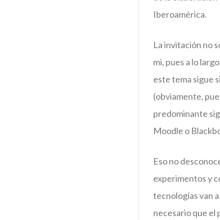
Iberoamérica.
La invitación no 
mi, pues a lo lar
este tema sigue s
(obviamente, pued
predominante sig
Moodle o Blackbo
Eso no desconoce
experimentos y co
tecnologías van a
necesario que el p