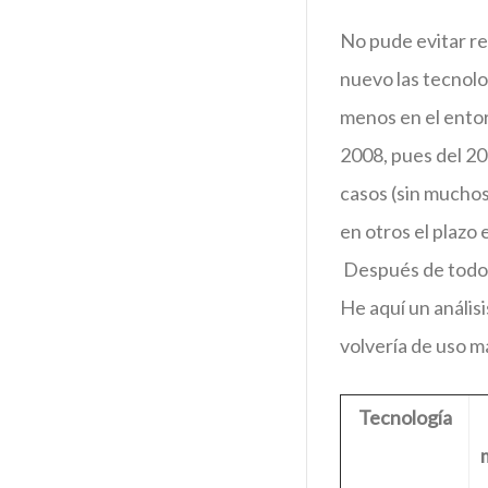
No pude evitar re
nuevo las tecnolo
menos en el entor
2008, pues del 2
casos (sin muchos
en otros el plazo
Después de todo, s
He aquí un anális
volvería de uso m
Tecnología