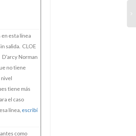
TE
 en esta línea
y 
TE
in salida. CLOE
Ed
qu
. D'arcy Norman
pu
ue no tiene
 nivel
pues tiene más
ara el caso
esa línea,
escribí
pantes como