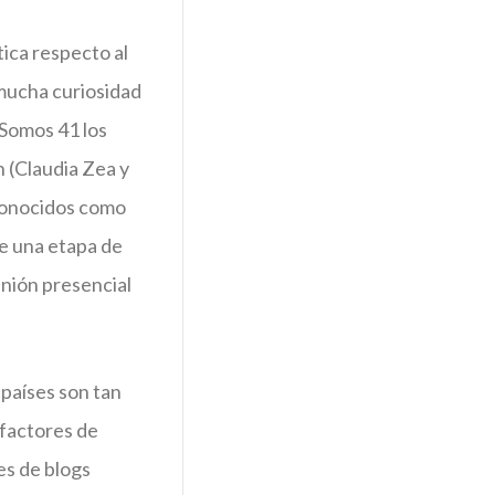
ica respecto al
 mucha curiosidad
 Somos 41 los
n (Claudia Zea y
 conocidos como
ye una etapa de
unión presencial
 países son tan
 factores de
es de blogs