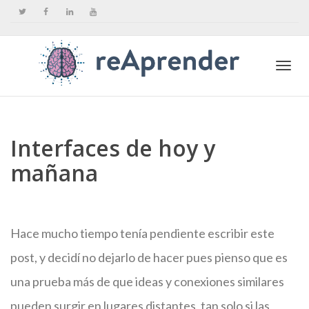
Togg
Interfaces de hoy y
navi
mañana
Hace mucho tiempo tenía pendiente escribir este
post, y decidí no dejarlo de hacer pues pienso que es
una prueba más de que ideas y conexiones similares
pueden surgir en lugares distantes, tan solo si las