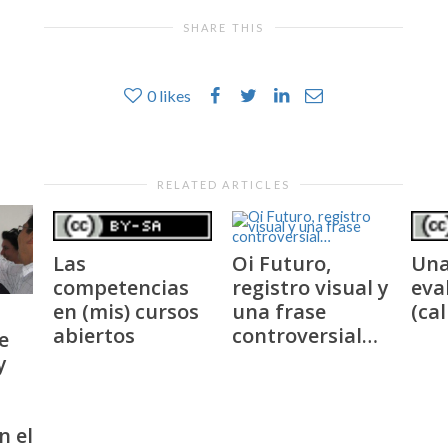
SHARE THIS
0
likes
RELATED ARTICLES
Las
Oi Futuro,
Una
competencias
registro visual y
eva
en (mis) cursos
una frase
(ca
abiertos
controversial…
e
y
n el