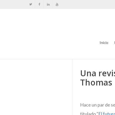
Inicio
Una revi
Thomas F
Hace un par de se
titulado "
El futur