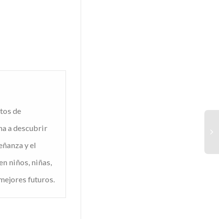
tos de
na a descubrir
eñanza y el
en niños, niñas,
Ad
mejores futuros.
la