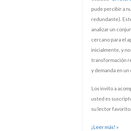
pude percibir a n
redundante). Este
analizar un conjun
cercano para el a
inicialmente, y n
transformación re
y demanda en un 
Los invito a acom
usted es suscript
su lector favorito
¡Leer más! »