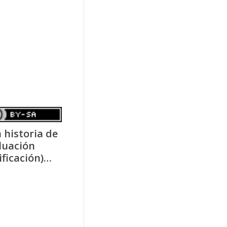
 historia de
luación
lificación)…
Una experiencia
con cursos
abiertos
Instalando
ELGG