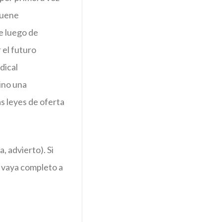
suene
e luego de
 el futuro
dical
sino una
as leyes de oferta
, advierto). Si
o vaya completo a