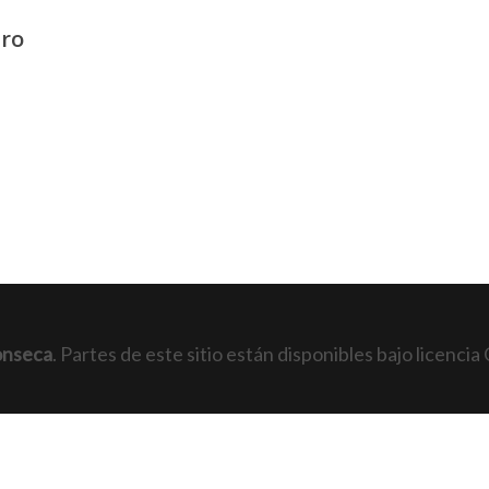
uro
onseca
. Partes de este sitio están disponibles bajo licen