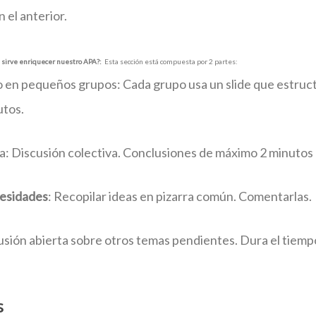
 el anterior.
s sirve enriquecer nuestro APA?
:
Esta sección está compuesta por 2 partes:
 en pequeños grupos: Cada grupo usa un slide que estructu
utos.
a: Discusión colectiva. Conclusiones de máximo 2 minutos
cesidades
: Recopilar ideas en pizarra común. Comentarlas. 
cusión abierta sobre otros temas pendientes. Dura el tiem
s