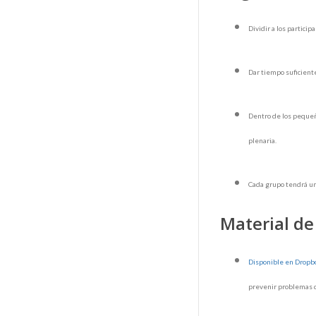
Dividir a los partic
Dar tiempo suficiente
Dentro de los pequeño
plenaria.
Cada grupo tendrá un 
Material de
Disponible en Dropb
prevenir problemas 