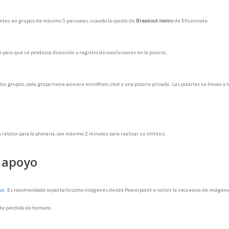
ipantes en grupos de máximo 5 personas, usando la opción de
Breakout rooms
de Elluminate.
 para que se produzca discusión y registro de conclusiones en la pizarra.
s grupos, cada grupo tiene acceso a micrófono, chat y una pizarra privada. Las pizarras se llevan a la
relator para la plenaria, con máximo 2 minutos para realizar su síntesis.
 apoyo
ox
. Es recomendado exportarlo como imágenes desde Powerpoint e incluir la secuencia de imágene
de pérdida de formato.