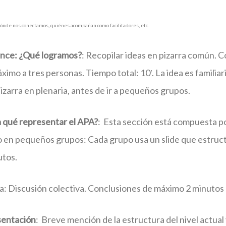
ónde nos conectamos, quiénes acompañan como facilitadores, etc.
lance: ¿Qué logramos?
: Recopilar ideas en pizarra común. 
ximo a tres personas. Tiempo total: 10′. La idea es familiar
 pizarra en plenaria, antes de ir a pequeños grupos.
a qué representar el APA?
: Esta sección está compuesta po
 en pequeños grupos: Cada grupo usa un slide que estructu
utos.
a: Discusión colectiva. Conclusiones de máximo 2 minutos
sentación
: Breve mención de la estructura del nivel actual