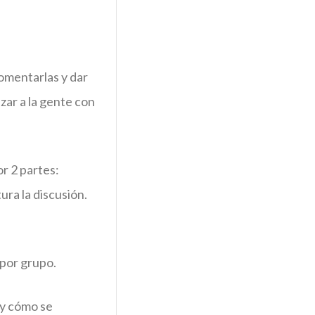
Comentarlas y dar
izar a la gente con
r 2 partes:
ra la discusión.
 por grupo.
 y cómo se