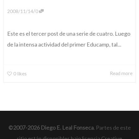
/
2008/11/14
0
Este es el tercer post de una serie de cuatro. Luego
de la intensa actividad del primer Educamp, tal...
Read more
0
likes
©2007-2026 Diego E. Leal Fonseca
. Partes de este
sitio están disponibles bajo licencia Creative