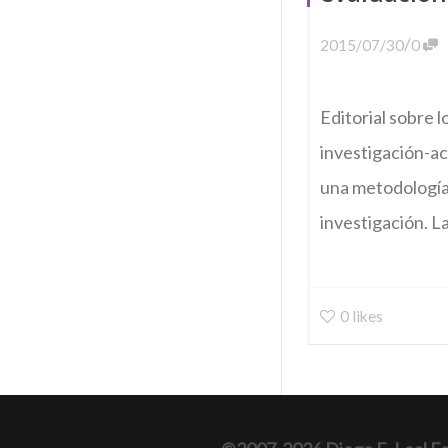
/
2015/07/30
0
Editorial sobre 
investigación-ac
una metodología 
investigación. La
0
likes