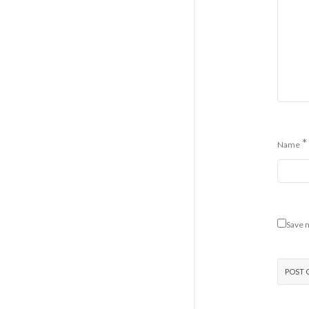
*
Name
Save m