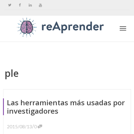
Togg
navi
ple
Las herramientas más usadas por
investigadores
/
2015/08/13
0