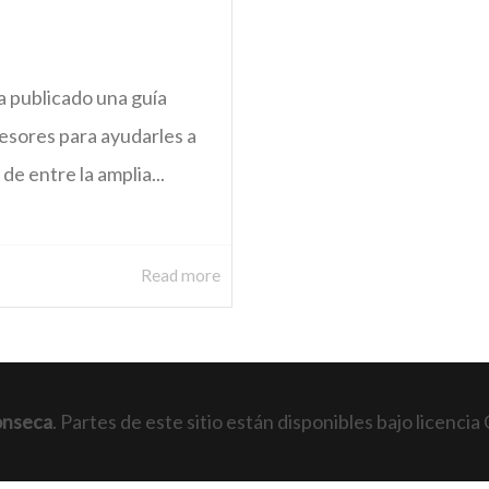
publicado una guía
esores para ayudarles a
e entre la amplia...
Read more
onseca
. Partes de este sitio están disponibles bajo licen