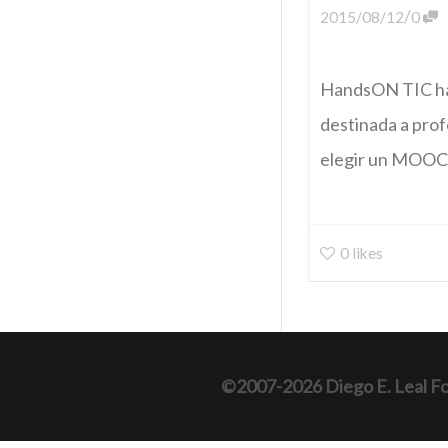
/
2015/08/12
0
HandsON TIC ha 
destinada a prof
elegir un MOOC d
0
likes
©2007-2026 Diego E. Leal F