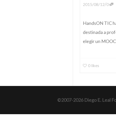
/
2015/08/12
0
HandsON TIC ha 
destinada a prof
elegir un MOOC d
0
likes
©2007-2026 Diego E. Leal F