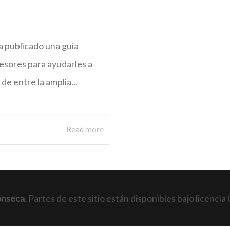
publicado una guía
esores para ayudarles a
e entre la amplia...
Read more
onseca
. Partes de este sitio están disponibles bajo licen