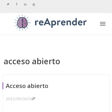
Togg
navi
acceso abierto
Acceso abierto
/
2015/09/03
0