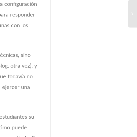
na configuración
 para responder
unas con los
écnicas, sino
og, otra vez), y
que todavía no
 ejercer una
 estudiantes su
 cómo puede