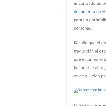
encontrado un
p
documento de He
para un portafoli
personas.
Resulta que el d
traducción al es
que están en el d
fiel posible al o
envié a Helen para
Entre las cosas i