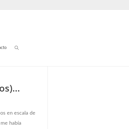
acto
ios)…
os en escala de
s me había