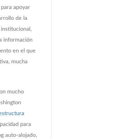
n para apoyar
rollo de la
nstitucional,
la información
ento en el que
ativa, mucha
 con mucho
ashington
estructura
apacidad para
og auto-alojado,