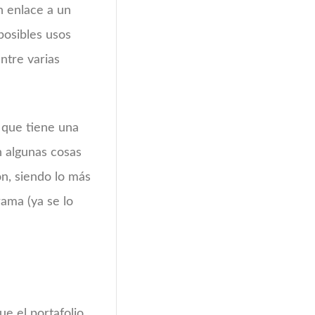
n enlace a un
osibles usos
entre varias
 que tiene una
n algunas cosas
ón, siendo lo más
rama (ya se lo
ue el portafolio