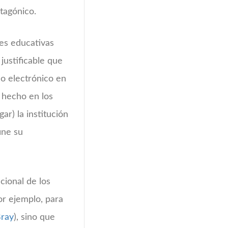
tagónico.
nes educativas
justificable que
eo electrónico en
 hecho en los
ar) la institución
ine su
ucional de los
or ejemplo, para
Bray
), sino que